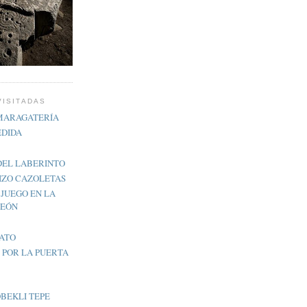
VISITADAS
 MARAGATERÍA
EDIDA
DEL LABERINTO
IZO CAZOLETAS
 JUEGO EN LA
LEÓN
MATO
, POR LA PUERTA
BEKLI TEPE