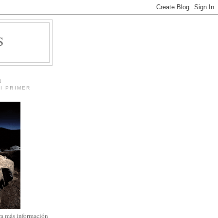
S
N
I PRIMER
ra más información