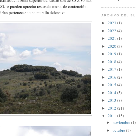
imas de la zona superior del castro son de 80 X 80 mts,
NO. se pueden apreciar restos de muros de contención,
rían pertenecer a una muralla defensiva.
ARCHIVO DEL B
2023
(1)
►
2022
(4)
►
2021
(1)
►
2020
(3)
►
2019
(1)
►
2018
(4)
►
2017
(1)
►
2016
(2)
►
2015
(4)
►
2014
(5)
►
2013
(8)
►
2012
(21)
►
2011
(15)
▼
noviembre
(1)
►
octubre
(1)
►