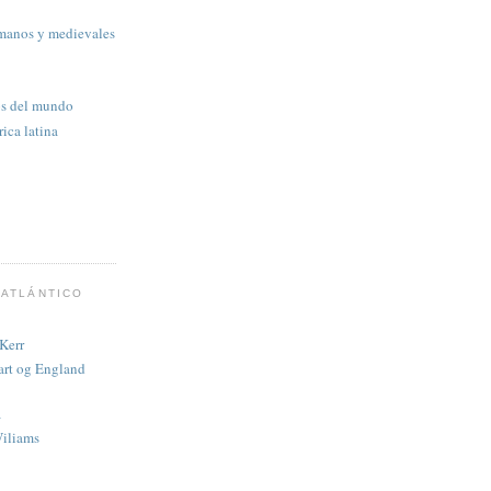
omanos y medievales
os del mundo
ica latina
 ATLÁNTICO
 Kerr
 art og England
a
Wiliams