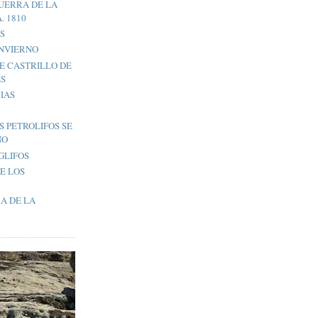
UERRA DE LA
. 1810
S
INVIERNO
E CASTRILLO DE
ES
IAS
S PETROLIFOS SE
ÑO
GLIFOS
E LOS
A DE LA