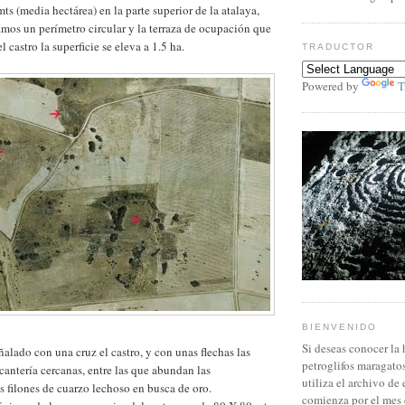
ts (media hectárea) en la parte superior de la atalaya,
mos un perímetro circular y la terraza de ocupación que
l castro la superficie se eleva a 1.5 ha.
TRADUCTOR
Powered by
T
BIENVENIDO
Si deseas conocer la 
ñalado con una cruz el castro, y con unas flechas las
petroglifos maragato
cantería cercanas, entre las que abundan las
utiliza el archivo de
s filones de cuarzo lechoso en busca de oro.
comienza por el mes