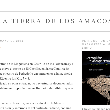
LA TIERRA DE LOS AMACO
 MAYO DE 2011
PETROGLIFOS E
MARAGATERÍA. M
O
LIBRO
astros de la Magdalena en Castrillo de los Polvazares y el
 eleva el castro de El Castillo, en Santa Catalina de
e el castro de Pedredo lo encontraremos a la izquierda
42, entre los Km. 7 y 8.
icado en otras entradas, no hay estudios documentados
oblamientos, por lo que me limitaré a describir lo que se
.
queño de la media, más parecido al de la Mesa de
ión es muy inferior a la del castro de Pedredo, con una
Clic en la imagen pa