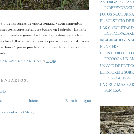
ASTORGA EN LA G
INDEPENDENCIA
FOTOS NOCTURNA
EL SOLSTICIO DE 
bajo de las ruinas de época romana yacen cimientos
LAS CAZOLETAS D
amientos astures anteriores (como en Pedredo). La falta
LOS POLVAZAR
sconocimiento general sobre el tema desespera a los
IMAGINACIONES M
ria local. Baste decir que estas pocas líneas constituyen
EL NICHO
 extensa" que se puede encontrar en la red hasta ahora
ento.
EL ESTUDIO DE LO
PROROGA UN A
JUAN CARLOS CAMPOS
EN
22:04
UN AÑO DE PETRO
EL INFORME SOBR
PETROGLIFOS
MENTARIOS:
LA CRUZ MAS RAR
SOMOZA
ario
te
Inicio
Entrada antigua
r comentarios (Atom)