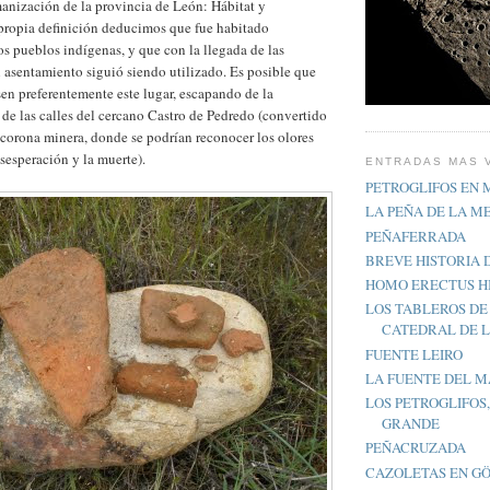
manización de la provincia de León: Hábitat y
 propia definición deducimos que fue habitado
os pueblos indígenas, y que con la llegada de las
 asentamiento siguió siendo utilizado. Es posible que
en preferentemente este lugar, escapando de la
 de las calles del cercano Castro de Pedredo (convertido
corona minera, donde se podrían reconocer los olores
esesperación y la muerte).
ENTRADAS MAS 
PETROGLIFOS EN
LA PEÑA DE LA M
PEÑAFERRADA
BREVE HISTORIA 
HOMO ERECTUS H
LOS TABLEROS DE
CATEDRAL DE 
FUENTE LEIRO
LA FUENTE DEL 
LOS PETROGLIFOS
GRANDE
PEÑACRUZADA
CAZOLETAS EN GÖ