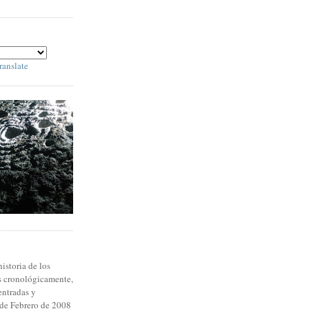
ranslate
historia de los
s cronológicamente,
 entradas y
 de Febrero de 2008