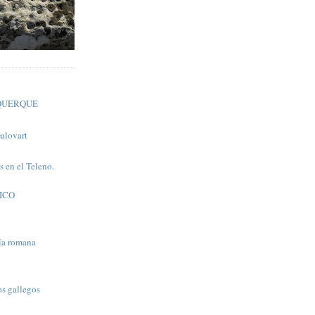
LQUERQUE
Galovart
 en el Teleno.
ICO
ía romana
os gallegos