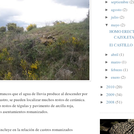
septiembre
(2)
►
agosto
(2)
►
julio
(2)
►
mayo
(2)
▼
HOMO ERECT
CAZOLETA
El CASTILLO
abril
(1)
►
marzo
(1)
►
febrero
(1)
►
enero
(2)
►
2010
(20)
►
rancos que el agua de lluvia produce al descender por
2009
(34)
►
castro, se pueden localizar muchos restos de cerámica.
2008
(51)
►
restos de tégulas y pavimento de arcilla roja,
los asentamientos romanizados.
ncluye en la relación de castros romanizados